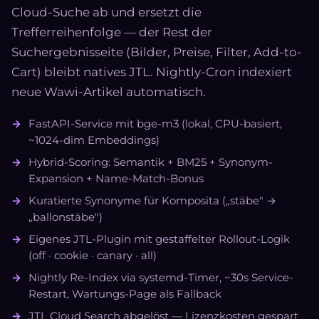
Cloud-Suche ab und ersetzt die
Trefferreihenfolge — der Rest der
Suchergebnisseite (Bilder, Preise, Filter, Add-to-
Cart) bleibt natives JTL. Nightly-Cron indexiert
neue Wawi-Artikel automatisch.
FastAPI-Service mit bge-m3 (lokal, CPU-basiert,
~1024-dim Embeddings)
Hybrid-Scoring: Semantik + BM25 + Synonym-
Expansion + Name-Match-Bonus
Kuratierte Synonyme für Komposita („stäbe" →
„ballonstäbe")
Eigenes JTL-Plugin mit gestaffelter Rollout-Logik
(off · cookie · canary · all)
Nightly Re-Index via systemd-Timer, ~30s Service-
Restart, Wartungs-Page als Fallback
JTL Cloud Search abgelöst — Lizenzkosten gespart