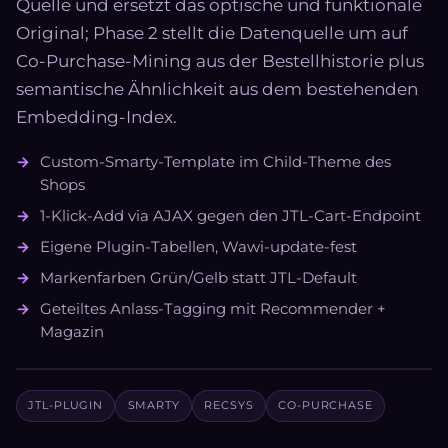
Quelle und ersetzt das optische und funktionale
Original; Phase 2 stellt die Datenquelle um auf
Co-Purchase-Mining aus der Bestellhistorie plus
semantische Ähnlichkeit aus dem bestehenden
Embedding-Index.
Custom-Smarty-Template im Child-Theme des
Shops
1-Klick-Add via AJAX gegen den JTL-Cart-Endpoint
Eigene Plugin-Tabellen, Wawi-update-fest
Markenfarben Grün/Gelb statt JTL-Default
Geteiltes Anlass-Tagging mit Recommender +
Magazin
JTL-PLUGIN
SMARTY
RECSYS
CO-PURCHASE
SCREENSHOT BUNDLE-BOX FOLGT