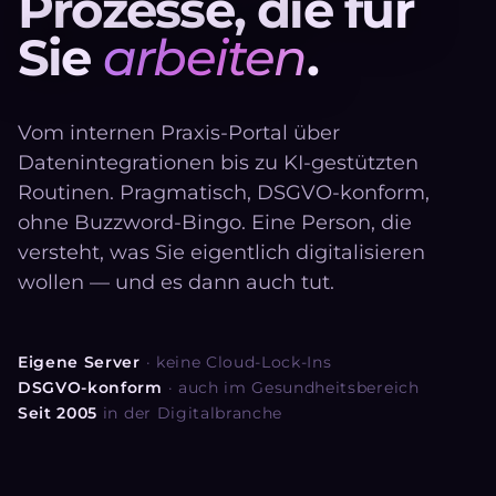
P
r
o
z
e
s
s
e
,
d
i
e
f
ü
r
S
i
e
a
r
b
e
i
t
e
n
.
Vom internen Praxis-Portal über
Datenintegrationen bis zu KI-gestützten
Routinen. Pragmatisch, DSGVO-konform,
ohne Buzzword-Bingo. Eine Person, die
versteht, was Sie eigentlich digitalisieren
wollen — und es dann auch tut.
Eigene Server
· keine Cloud-Lock-Ins
DSGVO-konform
· auch im Gesundheitsbereich
Seit 2005
in der Digitalbranche