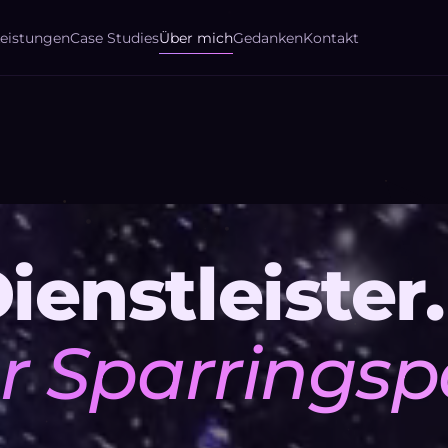
Case Studies
Über mich
Gedanken
Kontakt
Leistungen
ienstleister.
er Sparringsp