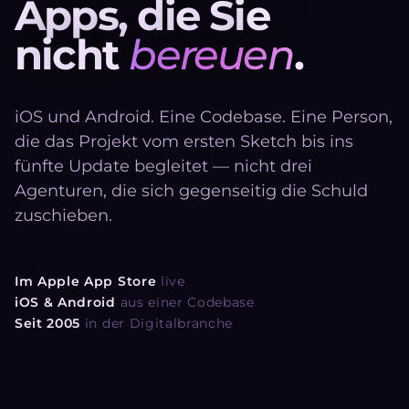
A
p
p
s
,
d
i
e
S
i
e
n
i
c
h
t
b
e
r
e
u
e
n
.
iOS und Android. Eine Codebase. Eine Person,
die das Projekt vom ersten Sketch bis ins
fünfte Update begleitet — nicht drei
Agenturen, die sich gegenseitig die Schuld
zuschieben.
Im Apple App Store
live
iOS & Android
aus einer Codebase
Seit 2005
in der Digitalbranche