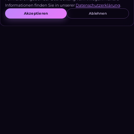
Informationen finden Sie in unserer
Datenschutzerklärung
.
— Geschäftsführer, mittelständischer
Akzeptieren
Ablehnen
Hersteller
Bei jeder kleinen Textänderung
fragen wir die Agentur. Das nervt uns
selbst, aber wir trauen uns nicht.
— Marketing-Leitung, B2B-Dienstleister
KI-Tools sind überall. Aber unser
Team weiß nicht, welches sinnvoll
und welches Spielzeug ist.