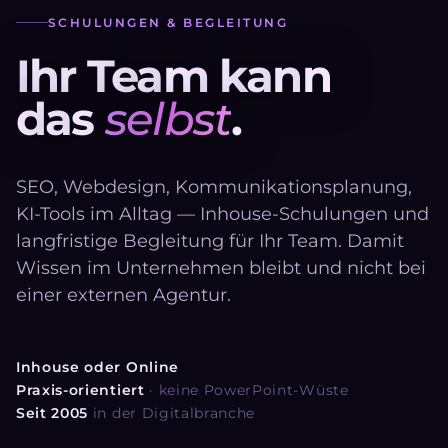
SCHULUNGEN & BEGLEITUNG
I
h
r
T
e
a
m
k
a
n
n
d
a
s
s
e
l
b
s
t
.
SEO, Webdesign, Kommunikationsplanung,
KI-Tools im Alltag — Inhouse-Schulungen und
langfristige Begleitung für Ihr Team. Damit
Wissen im Unternehmen bleibt und nicht bei
einer externen Agentur.
Inhouse oder Online
Praxis-orientiert
· keine PowerPoint-Wüste
Seit 2005
in der Digitalbranche