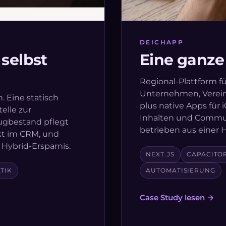
DEICHAPP
 selbst
Eine ganze
Regional-Plattform f
Unternehmen, Verein
. Eine statisch
plus native Apps für 
elle zur
Inhalten und Commun
ugbestand pflegt
betrieben aus einer 
ekt im CRM, und
Hybrid-Ersparnis.
NEXT.JS
CAPACITO
TIK
AUTOMATISIERUNG
Case Study lesen →