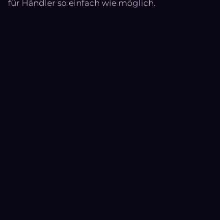
für Händler so einfach wie möglich.
Geschlossener Login-Bereich für freigeschaltete
Händler
Individuelle Preise und Konditionen pro Händler-
Account
Vereinfachter Bestellprozess für Wiederkäufer