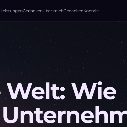
Gedanken
Über mich
Gedanken
Kontakt
Leistungen
 Welt: Wie
 Unterneh