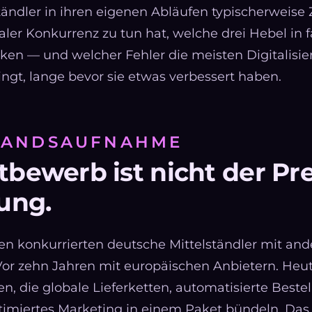
ändler in ihren eigenen Abläufen typischerweise Z
aler Konkurrenz zu tun hat, welche drei Hebel in 
irken — und welcher Fehler die meisten Digitalisi
ingt, lange bevor sie etwas verbessert haben.
STANDSAUFNAHME
bewerb ist nicht der Prei
ung.
en konkurrierten deutsche Mittelständler mit an
 Vor zehn Jahren mit europäischen Anbietern. Heu
en, die globale Lieferketten, automatisierte Best
timiertes Marketing in einem Paket bündeln. Das 