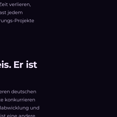
eit verlieren,
fast jedem
erungs-Projekte
s. Er ist
deren deutschen
te konkurrieren
ellabwicklung und
ist eine andere