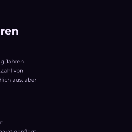
oren
ig Jahren
 Zahl von
lich aus, aber
n.
parat gepflegt