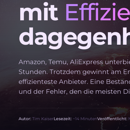
mit
Effizi
dagegenh
Amazon, Temu, AliExpress unterbiet
Stunden. Trotzdem gewinnt am Ende
effizienteste Anbieter. Eine Best
und der Fehler, den die meisten D
Autor:
Tim Kaiser
Lesezeit:
~14 Minuten
Veröffentlicht:
M