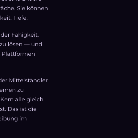
wäche. Sie können
eit, Tiefe.
 der Fähigkeit,
 zu lösen — und
on Plattformen
der Mittelständler
stemen zu
ern alle gleich
t. Das ist die
Reibung im