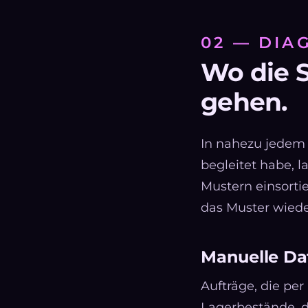
02 — DIA
Wo die S
gehen.
In nahezu jedem 
begleitet habe, l
Mustern einsortie
das Muster wieder
Manuelle Da
Aufträge, die pe
Lagerbestände, d